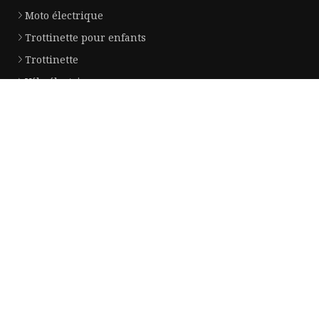
Moto électrique
Trottinette pour enfants
Trottinette
Vélo électrique
Balancier intelligent
Scooter de dérive
Entreprise partenaire
usine de couvercles plats
fournisseurs de feuilles de stratifi
Xi'an Linhui Import & Export Co., Ltd
Copyright © fr.panhongquan.com, tous droits réservés.
Privacy Policy
E-mail
martha@panhongquan.com